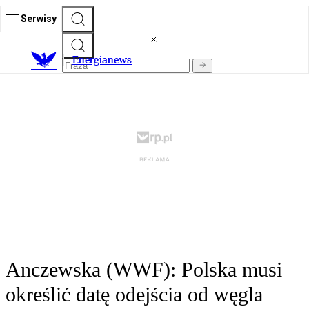
Serwisy
E
nergianews
Anczewska (WWF): Polska musi
określić datę odejścia od węgla