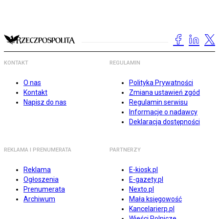
KONTAKT
REGULAMIN
O nas
Polityka Prywatności
Kontakt
Zmiana ustawień zgód
Napisz do nas
Regulamin serwisu
Informacje o nadawcy
Deklaracja dostępności
REKLAMA I PRENUMERATA
PARTNERZY
Reklama
E-kiosk.pl
Ogłoszenia
E-gazety.pl
Prenumerata
Nexto.pl
Archiwum
Mała księgowość
Kancelarierp.pl
Wieści Rolnicze