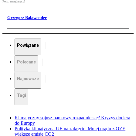
Foto: energia.rp.pl
Grzegorz Balawender
Powiązane
Polecane
Najnowsze
Tagi
Klimatyczny sojusz bankowy rozpadnie się? Kryzys dociera
do Europy
Polityka klimatyczna UE na zakręcie. Mniej prądu z OZE,
większe emisje CO2