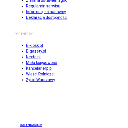
Zmiana ustawień zgód
Regulamin serwisu
Informacje o nadawcy
Deklaracja dostępności
PARTNERZY
E-kiosk.pl
E-gazety.pl
Nexto.pl
Mała księgowość
Kancelarierp.pl
Wieści Rolnicze
Życie Warszawy
KALENDARIUM