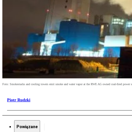
Foto: Smokestacks and cooling towers emit smoke and water vapor at the RWE AG owned coal-fired power 
Piotr Rudzki
Powiązane