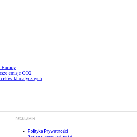
o Europy
ększe emisje CO2
z celów klimatycznych
REGULAMIN
Polityka Prywatności