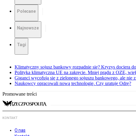
Polecane
Najnowsze
Tagi
Klimatyczny sojusz bankowy rozpadnie się? Kryzys dociera d
Polityka klimatyczna UE na zakręcie. Mniej prądu z OZE, wi
Giganci wycofują się z zielonego sojuszu bankowego, ale nie 
Naukowcy opracowali nową technologię. Czy uratuje Odrę?
Promowane treści
KONTAKT
O nas