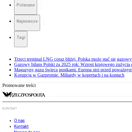
Polecane
Najnowsze
Tagi
Trzeci terminal LNG coraz bliżej. Polska może stać się gazo
Gazowy bilans Polski za 2025 rok: Wzrost krajowego zużycia
Magazyny gazu świecą pustkami. Europa stoi przed poważn
Korupcja w Gazpromie. Miliardy w kopertach i na kontach
Promowane treści
KONTAKT
O nas
Kontakt