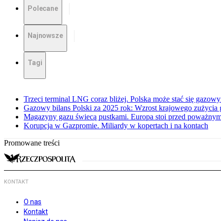
Polecane
Najnowsze
Tagi
Trzeci terminal LNG coraz bliżej. Polska może stać się gazo
Gazowy bilans Polski za 2025 rok: Wzrost krajowego zużycia
Magazyny gazu świecą pustkami. Europa stoi przed poważn
Korupcja w Gazpromie. Miliardy w kopertach i na kontach
Promowane treści
KONTAKT
O nas
Kontakt