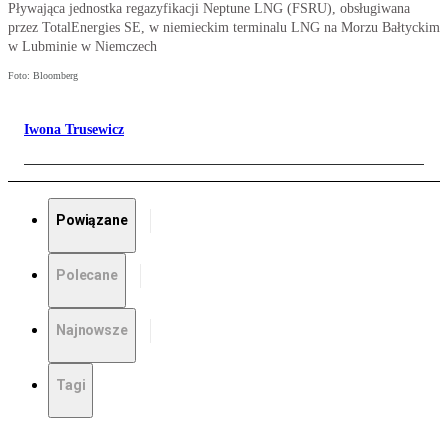
Pływająca jednostka regazyfikacji Neptune LNG (FSRU), obsługiwana
przez TotalEnergies SE, w niemieckim terminalu LNG na Morzu Bałtyckim
w Lubminie w Niemczech
Foto: Bloomberg
Iwona Trusewicz
Powiązane
Polecane
Najnowsze
Tagi