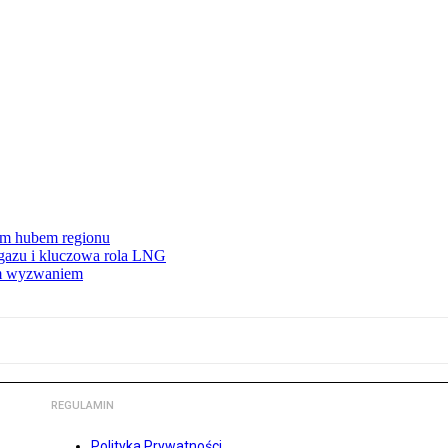
wym hubem regionu
 gazu i kluczowa rola LNG
ym wyzwaniem
REGULAMIN
Polityka Prywatności