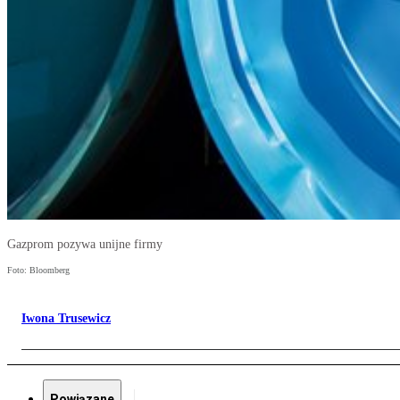
Gazprom pozywa unijne firmy
Foto: Bloomberg
Iwona Trusewicz
Powiązane