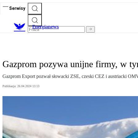
Serwisy
E
nergianews
Gazprom pozywa unijne firmy, w ty
Gazprom Export pozwał słowacki ZSE, czeski CEZ i austriacki OMV p
Publikacja:
26.04.2024 13:13