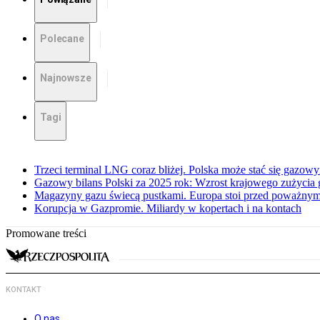
Polecane
Najnowsze
Tagi
Trzeci terminal LNG coraz bliżej. Polska może stać się gazo
Gazowy bilans Polski za 2025 rok: Wzrost krajowego zużycia
Magazyny gazu świecą pustkami. Europa stoi przed poważn
Korupcja w Gazpromie. Miliardy w kopertach i na kontach
Promowane treści
KONTAKT
O nas