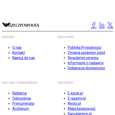
KONTAKT
REGULAMIN
O nas
Polityka Prywatności
Kontakt
Zmiana ustawień zgód
Napisz do nas
Regulamin serwisu
Informacje o nadawcy
Deklaracja dostępności
REKLAMA I PRENUMERATA
PARTNERZY
Reklama
E-kiosk.pl
Ogłoszenia
E-gazety.pl
Prenumerata
Nexto.pl
Archiwum
Mała księgowość
Kancelarierp.pl