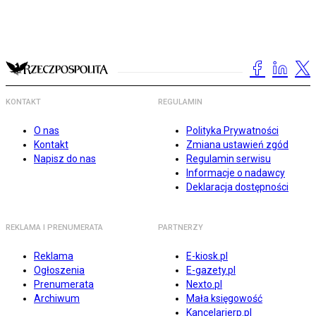
KONTAKT
REGULAMIN
O nas
Polityka Prywatności
Kontakt
Zmiana ustawień zgód
Napisz do nas
Regulamin serwisu
Informacje o nadawcy
Deklaracja dostępności
REKLAMA I PRENUMERATA
PARTNERZY
Reklama
E-kiosk.pl
Ogłoszenia
E-gazety.pl
Prenumerata
Nexto.pl
Archiwum
Mała księgowość
Kancelarierp.pl