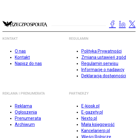
KONTAKT
REGULAMIN
O nas
Polityka Prywatności
Kontakt
Zmiana ustawień zgód
Napisz do nas
Regulamin serwisu
Informacje o nadawcy
Deklaracja dostępności
REKLAMA I PRENUMERATA
PARTNERZY
Reklama
E-kiosk.pl
Ogłoszenia
E-gazety.pl
Prenumerata
Nexto.pl
Archiwum
Mała księgowość
Kancelarierp.pl
Wieści Rolnicze