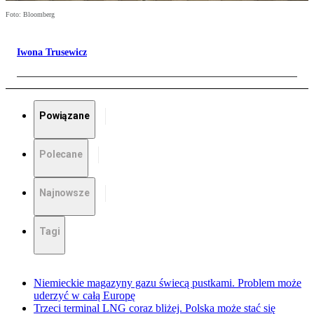
Foto: Bloomberg
Iwona Trusewicz
Powiązane
Polecane
Najnowsze
Tagi
Niemieckie magazyny gazu świecą pustkami. Problem może
uderzyć w całą Europę
Trzeci terminal LNG coraz bliżej. Polska może stać się