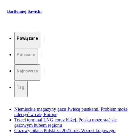
Bartłomiej Sawicki
Powiązane
Polecane
Najnowsze
Tagi
Niemieckie magazyny gazu świecą pustkami. Problem może
uderzyć w całą Europę
Trzeci terminal LNG coraz bliżej. Polska może stać się
gazowym hubem regionu
Gazowy bilans Polski za 2025 rok: Wzrost krajowego