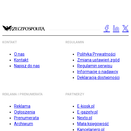
KONTAKT
REGULAMIN
O nas
Polityka Prywatności
Kontakt
Zmiana ustawień zgód
Napisz do nas
Regulamin serwisu
Informacje o nadawcy
Deklaracja dostępności
REKLAMA I PRENUMERATA
PARTNERZY
Reklama
E-kiosk.pl
Ogłoszenia
E-gazety.pl
Prenumerata
Nexto.pl
Archiwum
Mała księgowość
Kancelarierp.pl