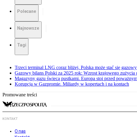
Polecane
Najnowsze
Tagi
Trzeci terminal LNG coraz bliżej. Polska może stać się gazo
Gazowy bilans Polski za 2025 rok: Wzrost krajowego zużycia
Magazyny gazu świecą pustkami. Europa stoi przed poważn
Korupcja w Gazpromie. Miliardy w kopertach i na kontach
Promowane treści
KONTAKT
O nas