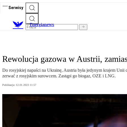
Serwisy
E
nergianews
Rewolucja gazowa w Austrii, zamia
Do rosyjskiej napaści na Ukrainę, Austria była jedynym krajem Unii
zerwać z rosyjskim surowcem. Zastąpi go biogaz, OZE i LNG.
Publikacja:
12.01.2023 11:57