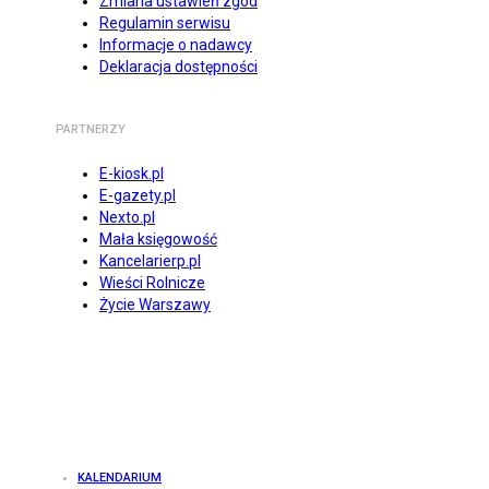
Zmiana ustawień zgód
Regulamin serwisu
Informacje o nadawcy
Deklaracja dostępności
PARTNERZY
E-kiosk.pl
E-gazety.pl
Nexto.pl
Mała księgowość
Kancelarierp.pl
Wieści Rolnicze
Życie Warszawy
KALENDARIUM