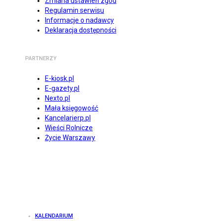
Zmiana ustawień zgód
Regulamin serwisu
Informacje o nadawcy
Deklaracja dostępności
PARTNERZY
E-kiosk.pl
E-gazety.pl
Nexto.pl
Mała księgowość
Kancelarierp.pl
Wieści Rolnicze
Życie Warszawy
KALENDARIUM