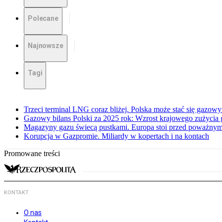
Polecane
Najnowsze
Tagi
Trzeci terminal LNG coraz bliżej. Polska może stać się gazo
Gazowy bilans Polski za 2025 rok: Wzrost krajowego zużycia
Magazyny gazu świecą pustkami. Europa stoi przed poważn
Korupcja w Gazpromie. Miliardy w kopertach i na kontach
Promowane treści
KONTAKT
O nas