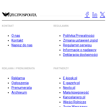
KONTAKT
REGULAMIN
O nas
Polityka Prywatności
Kontakt
Zmiana ustawień zgód
Napisz do nas
Regulamin serwisu
Informacje o nadawcy
Deklaracja dostępności
REKLAMA I PRENUMERATA
PARTNERZY
Reklama
E-kiosk.pl
Ogłoszenia
E-gazety.pl
Prenumerata
Nexto.pl
Archiwum
Mała księgowość
Kancelarierp.pl
Wieści Rolnicze
Życie Warszawy