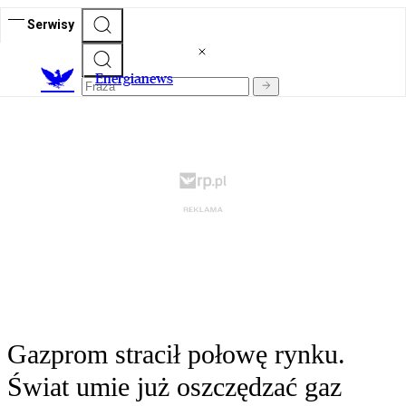
Serwisy
E
nergianews
Gazprom stracił połowę rynku.
Świat umie już oszczędzać gaz