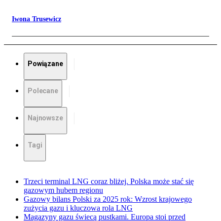
Iwona Trusewicz
Powiązane
Polecane
Najnowsze
Tagi
Trzeci terminal LNG coraz bliżej. Polska może stać się
gazowym hubem regionu
Gazowy bilans Polski za 2025 rok: Wzrost krajowego
zużycia gazu i kluczowa rola LNG
Magazyny gazu świecą pustkami. Europa stoi przed