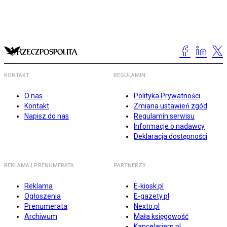
KONTAKT
REGULAMIN
O nas
Polityka Prywatności
Kontakt
Zmiana ustawień zgód
Napisz do nas
Regulamin serwisu
Informacje o nadawcy
Deklaracja dostępności
REKLAMA I PRENUMERATA
PARTNERZY
Reklama
E-kiosk.pl
Ogłoszenia
E-gazety.pl
Prenumerata
Nexto.pl
Archiwum
Mała księgowość
Kancelarierp.pl