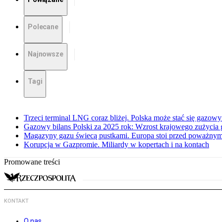
Polecane
Najnowsze
Tagi
Trzeci terminal LNG coraz bliżej. Polska może stać się gazo
Gazowy bilans Polski za 2025 rok: Wzrost krajowego zużycia
Magazyny gazu świecą pustkami. Europa stoi przed poważn
Korupcja w Gazpromie. Miliardy w kopertach i na kontach
Promowane treści
KONTAKT
O nas