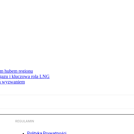
wym hubem regionu
 gazu i kluczowa rola LNG
ym wyzwaniem
REGULAMIN
Polityka Prywatności