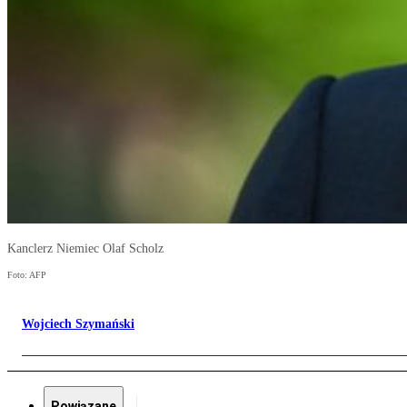
Kanclerz Niemiec Olaf Scholz
Foto: AFP
Wojciech Szymański
Powiązane