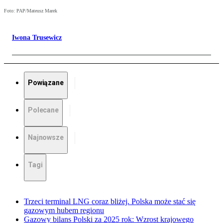
Foto: PAP/Mateusz Marek
Iwona Trusewicz
Powiązane
Polecane
Najnowsze
Tagi
Trzeci terminal LNG coraz bliżej. Polska może stać się
gazowym hubem regionu
Gazowy bilans Polski za 2025 rok: Wzrost krajowego