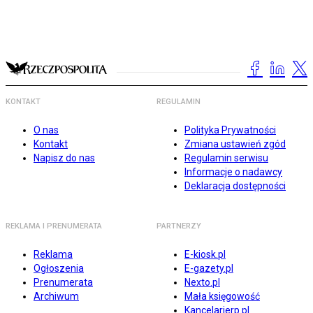
KONTAKT
REGULAMIN
O nas
Polityka Prywatności
Kontakt
Zmiana ustawień zgód
Napisz do nas
Regulamin serwisu
Informacje o nadawcy
Deklaracja dostępności
REKLAMA I PRENUMERATA
PARTNERZY
Reklama
E-kiosk.pl
Ogłoszenia
E-gazety.pl
Prenumerata
Nexto.pl
Archiwum
Mała księgowość
Kancelarierp.pl