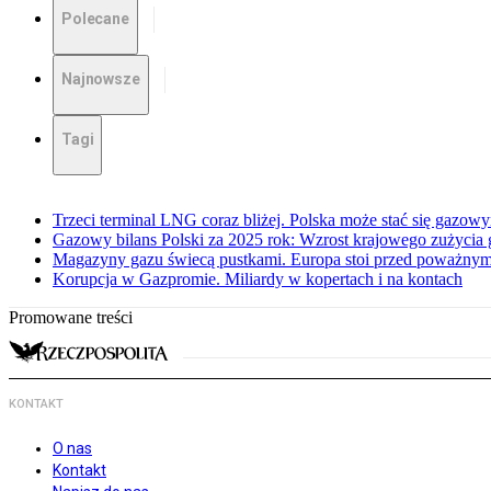
Polecane
Najnowsze
Tagi
Trzeci terminal LNG coraz bliżej. Polska może stać się gazo
Gazowy bilans Polski za 2025 rok: Wzrost krajowego zużycia
Magazyny gazu świecą pustkami. Europa stoi przed poważn
Korupcja w Gazpromie. Miliardy w kopertach i na kontach
Promowane treści
KONTAKT
O nas
Kontakt