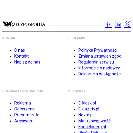
KONTAKT
REGULAMIN
O nas
Polityka Prywatności
Kontakt
Zmiana ustawień zgód
Napisz do nas
Regulamin serwisu
Informacje o nadawcy
Deklaracja dostępności
REKLAMA I PRENUMERATA
PARTNERZY
Reklama
E-kiosk.pl
Ogłoszenia
E-gazety.pl
Prenumerata
Nexto.pl
Archiwum
Mała księgowość
Kancelarierp.pl
Wieści Rolnicze