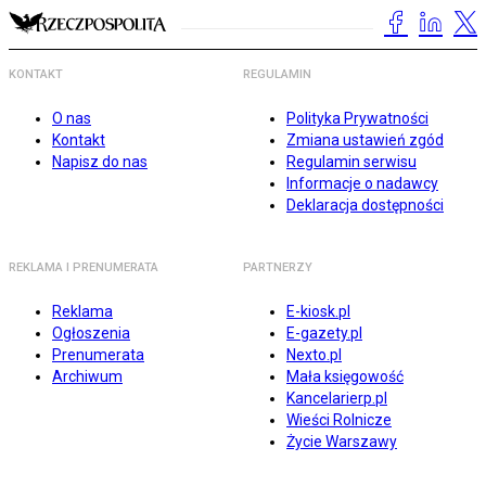
KONTAKT
REGULAMIN
O nas
Polityka Prywatności
Kontakt
Zmiana ustawień zgód
Napisz do nas
Regulamin serwisu
Informacje o nadawcy
Deklaracja dostępności
REKLAMA I PRENUMERATA
PARTNERZY
Reklama
E-kiosk.pl
Ogłoszenia
E-gazety.pl
Prenumerata
Nexto.pl
Archiwum
Mała księgowość
Kancelarierp.pl
Wieści Rolnicze
Życie Warszawy