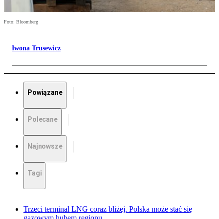
Foto: Bloomberg
Iwona Trusewicz
Powiązane
Polecane
Najnowsze
Tagi
Trzeci terminal LNG coraz bliżej. Polska może stać się
gazowym hubem regionu