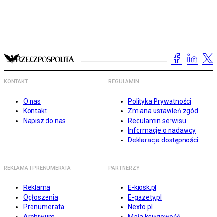
KONTAKT
REGULAMIN
O nas
Polityka Prywatności
Kontakt
Zmiana ustawień zgód
Napisz do nas
Regulamin serwisu
Informacje o nadawcy
Deklaracja dostępności
REKLAMA I PRENUMERATA
PARTNERZY
Reklama
E-kiosk.pl
Ogłoszenia
E-gazety.pl
Prenumerata
Nexto.pl
Archiwum
Mała księgowość