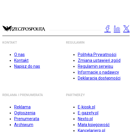
KONTAKT
REGULAMIN
O nas
Polityka Prywatności
Kontakt
Zmiana ustawień zgód
Napisz do nas
Regulamin serwisu
Informacje o nadawcy
Deklaracja dostępności
REKLAMA I PRENUMERATA
PARTNERZY
Reklama
E-kiosk.pl
Ogłoszenia
E-gazety.pl
Prenumerata
Nexto.pl
Archiwum
Mała księgowość
Kancelarierp.pl