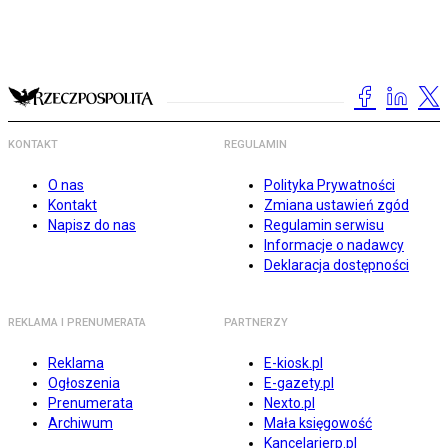
KONTAKT
REGULAMIN
O nas
Polityka Prywatności
Kontakt
Zmiana ustawień zgód
Napisz do nas
Regulamin serwisu
Informacje o nadawcy
Deklaracja dostępności
REKLAMA I PRENUMERATA
PARTNERZY
Reklama
E-kiosk.pl
Ogłoszenia
E-gazety.pl
Prenumerata
Nexto.pl
Archiwum
Mała księgowość
Kancelarierp.pl