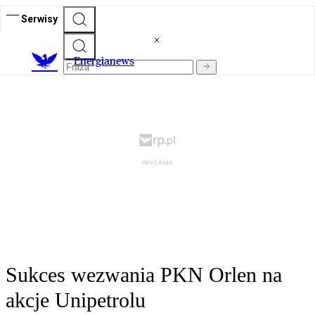
Serwisy
E
nergianews
Sukces wezwania PKN Orlen na
akcje Unipetrolu