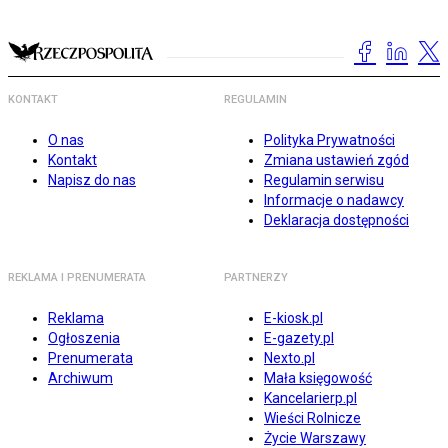
KONTAKT
REGULAMIN
O nas
Polityka Prywatności
Kontakt
Zmiana ustawień zgód
Napisz do nas
Regulamin serwisu
Informacje o nadawcy
Deklaracja dostępności
REKLAMA I PRENUMERATA
PARTNERZY
Reklama
E-kiosk.pl
Ogłoszenia
E-gazety.pl
Prenumerata
Nexto.pl
Archiwum
Mała księgowość
Kancelarierp.pl
Wieści Rolnicze
Życie Warszawy