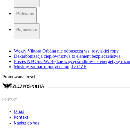
Polecane
Najnowsze
Węgry Viktora Orbána nie odpuszczą ws. rosyjskiej ropy
Dekarbonizacja ciepłownictwa to element bezpieczeństwa
Prezes NFOŚiGW: Będzie więcej środków na energetykę rozp
Musimy zadbać o popyt na prąd z OZE
Promowane treści
KONTAKT
O nas
Kontakt
Napisz do nas