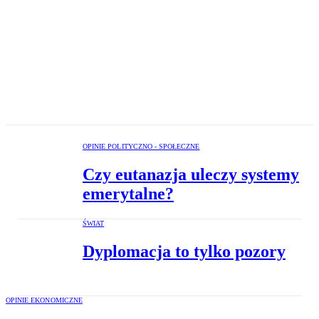
OPINIE POLITYCZNO - SPOŁECZNE
Czy eutanazja uleczy systemy
emerytalne?
ŚWIAT
Dyplomacja to tylko pozory
OPINIE EKONOMICZNE