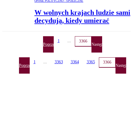
OPINIE POLITYCZNO - SPOŁECZNE
W wolnych krajach ludzie sami
decydują, kiedy umierać
1
...
3366
Poprzednia
Następna
1
...
3363
3364
3365
3366
Poprzednia
Następna