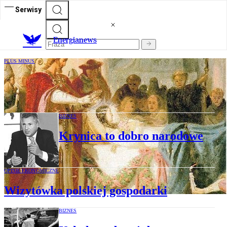
Serwisy
E
nergianews
PLUS MINUS
Róża Europy
BIZNES
Krynica to dobro narodowe
OPINIE EKONOMICZNE
Wizytówka polskiej gospodarki
BIZNES