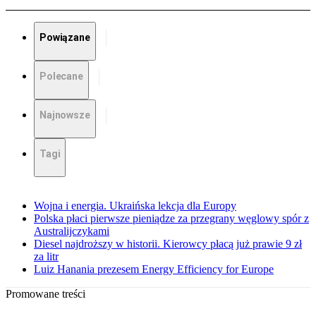
Powiązane
Polecane
Najnowsze
Tagi
Wojna i energia. Ukraińska lekcja dla Europy
Polska płaci pierwsze pieniądze za przegrany węglowy spór z
Australijczykami
Diesel najdroższy w historii. Kierowcy płacą już prawie 9 zł
za litr
Luiz Hanania prezesem Energy Efficiency for Europe
Promowane treści