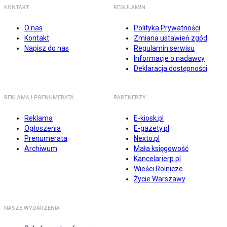
KONTAKT
REGULAMIN
O nas
Polityka Prywatności
Kontakt
Zmiana ustawień zgód
Napisz do nas
Regulamin serwisu
Informacje o nadawcy
Deklaracja dostępności
REKLAMA I PRENUMERATA
PARTNERZY
Reklama
E-kiosk.pl
Ogłoszenia
E-gazety.pl
Prenumerata
Nexto.pl
Archiwum
Mała księgowość
Kancelarierp.pl
Wieści Rolnicze
Życie Warszawy
NASZE WYDARZENIA