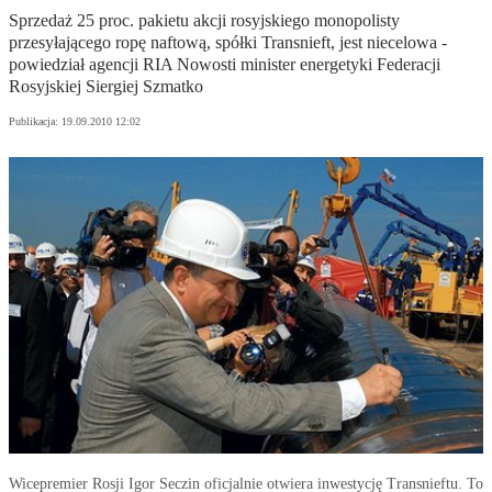
Sprzedaż 25 proc. pakietu akcji rosyjskiego monopolisty
przesyłającego ropę naftową, spółki Transnieft, jest niecelowa -
powiedział agencji RIA Nowosti minister energetyki Federacji
Rosyjskiej Siergiej Szmatko
Publikacja:
19.09.2010 12:02
Wicepremier Rosji Igor Seczin oficjalnie otwiera inwestycję Transnieftu. To