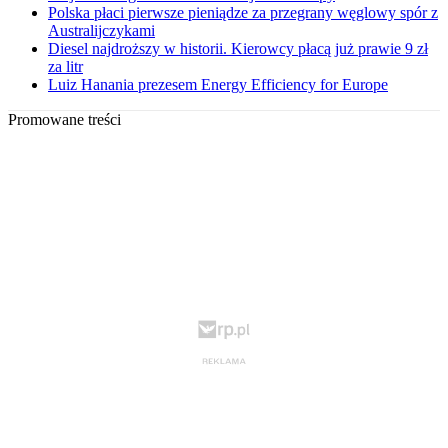
Polska płaci pierwsze pieniądze za przegrany węglowy spór z
Australijczykami
Diesel najdroższy w historii. Kierowcy płacą już prawie 9 zł
za litr
Luiz Hanania prezesem Energy Efficiency for Europe
Promowane treści