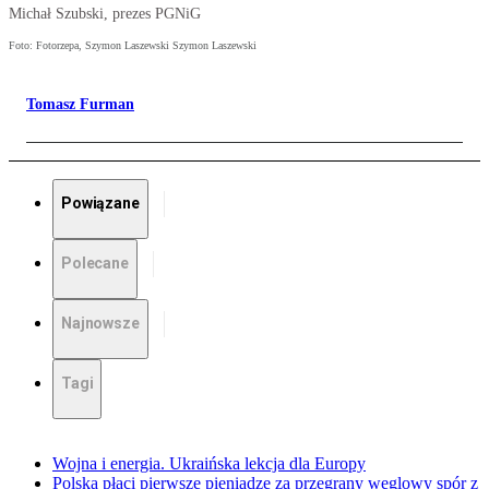
Michał Szubski, prezes PGNiG
Foto: Fotorzepa, Szymon Laszewski Szymon Laszewski
Tomasz Furman
Powiązane
Polecane
Najnowsze
Tagi
Wojna i energia. Ukraińska lekcja dla Europy
Polska płaci pierwsze pieniądze za przegrany węglowy spór z