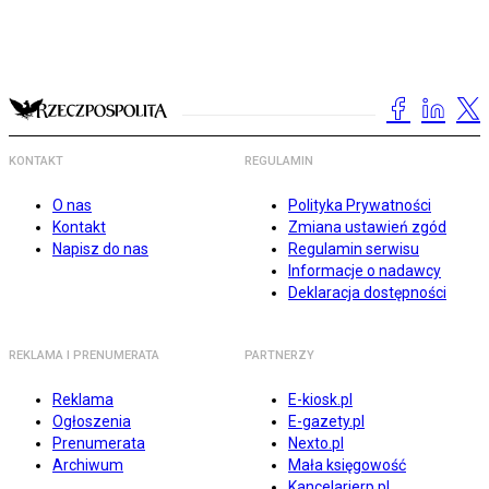
KONTAKT
REGULAMIN
O nas
Polityka Prywatności
Kontakt
Zmiana ustawień zgód
Napisz do nas
Regulamin serwisu
Informacje o nadawcy
Deklaracja dostępności
REKLAMA I PRENUMERATA
PARTNERZY
Reklama
E-kiosk.pl
Ogłoszenia
E-gazety.pl
Prenumerata
Nexto.pl
Archiwum
Mała księgowość
Kancelarierp.pl