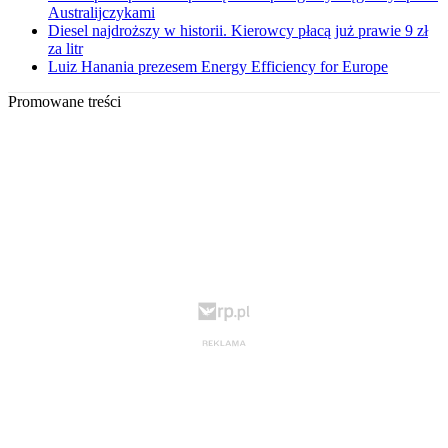
Australijczykami
Diesel najdroższy w historii. Kierowcy płacą już prawie 9 zł
za litr
Luiz Hanania prezesem Energy Efficiency for Europe
Promowane treści