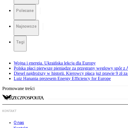
Polecane
Najnowsze
Tagi
Wojna i energia. Ukraińska lekcja dla Europy
Polska płaci pierwsze pieniądze za przegrany węglowy spór z 
Diesel najdroższy w historii. Kierowcy płacą już prawie 9 zł za 
Luiz Hanania prezesem Energy Efficiency for Europe
Promowane treści
KONTAKT
O nas