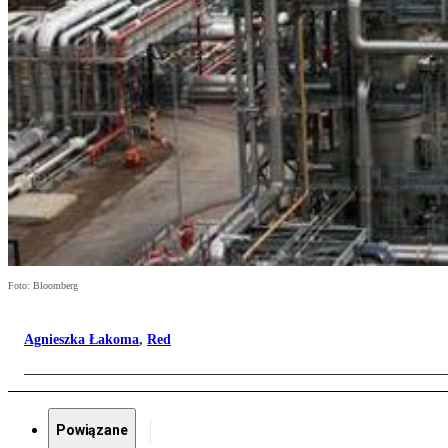
Foto: Bloomberg
Agnieszka Łakoma
,
Red
Powiązane