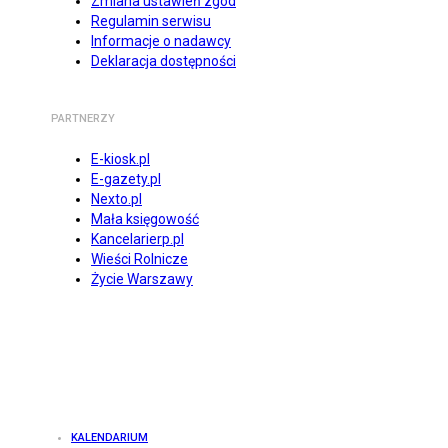
Zmiana ustawień zgód
Regulamin serwisu
Informacje o nadawcy
Deklaracja dostępności
PARTNERZY
E-kiosk.pl
E-gazety.pl
Nexto.pl
Mała księgowość
Kancelarierp.pl
Wieści Rolnicze
Życie Warszawy
KALENDARIUM