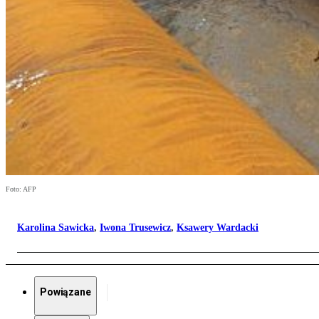
Foto: AFP
Karolina Sawicka
,
Iwona Trusewicz
,
Ksawery Wardacki
Powiązane