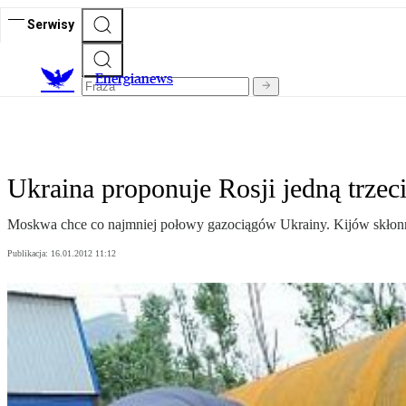
Serwisy
E
nergianews
Ukraina proponuje Rosji jedną trze
Moskwa chce co najmniej połowy gazociągów Ukrainy. Kijów skłonny 
Publikacja:
16.01.2012 11:12