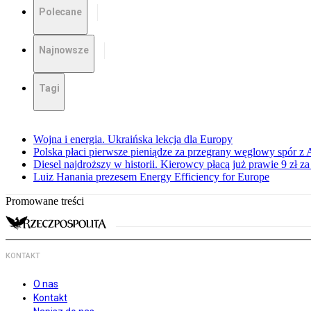
Polecane
Najnowsze
Tagi
Wojna i energia. Ukraińska lekcja dla Europy
Polska płaci pierwsze pieniądze za przegrany węglowy spór z 
Diesel najdroższy w historii. Kierowcy płacą już prawie 9 zł za 
Luiz Hanania prezesem Energy Efficiency for Europe
Promowane treści
KONTAKT
O nas
Kontakt