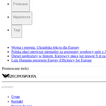
Polecane
Najnowsze
Tagi
Wojna i energia. Ukraińska lekcja dla Europy
Polska płaci pierwsze pieniądze za przegrany węglowy spór z 
Diesel najdroższy w historii. Kierowcy płacą już prawie 9 zł za 
Luiz Hanania prezesem Energy Efficiency for Europe
Promowane treści
KONTAKT
O nas
Kontakt