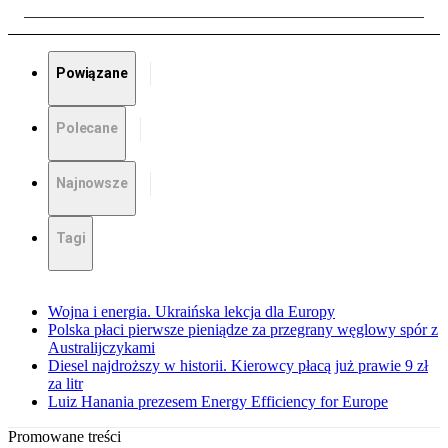
Powiązane
Polecane
Najnowsze
Tagi
Wojna i energia. Ukraińska lekcja dla Europy
Polska płaci pierwsze pieniądze za przegrany węglowy spór z
Australijczykami
Diesel najdroższy w historii. Kierowcy płacą już prawie 9 zł
za litr
Luiz Hanania prezesem Energy Efficiency for Europe
Promowane treści