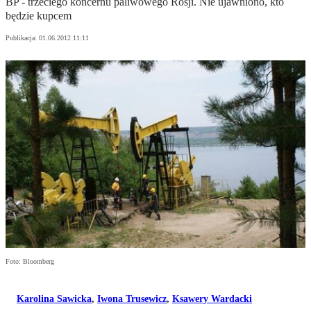
BP - trzeciego koncernu paliwowego Rosji. Nie ujawniono, kto
będzie kupcem
Publikacja:
01.06.2012 11:11
Foto: Bloomberg
Karolina Sawicka
,
Iwona Trusewicz
,
Ksawery Wardacki