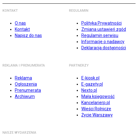
KONTAKT
REGULAMIN
O nas
Polityka Prywatności
Kontakt
Zmiana ustawień zgód
Napisz do nas
Regulamin serwisu
Informacje o nadawcy
Deklaracja dostępności
REKLAMA I PRENUMERATA
PARTNERZY
Reklama
E-kiosk.pl
Ogłoszenia
E-gazety.pl
Prenumerata
Nexto.pl
Archiwum
Mała księgowość
Kancelarierp.pl
Wieści Rolnicze
Życie Warszawy
NASZE WYDARZENIA