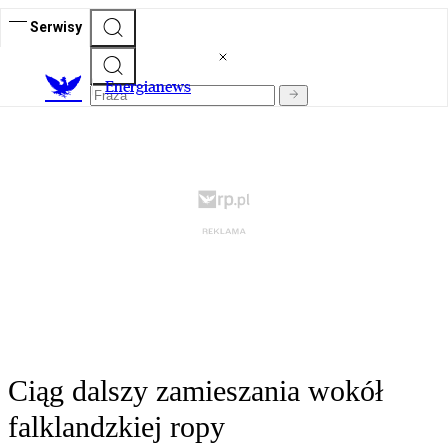
Serwisy
E
nergianews
Ciąg dalszy zamieszania wokół
falklandzkiej ropy