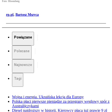
Foto: Bloomberg
rp.pl
,
Bartosz Mszyca
Powiązane
Polecane
Najnowsze
Tagi
Wojna i energia. Ukraińska lekcja dla Europy
Polska płaci pierwsze pieniądze za przegrany węglowy spór z
Australijczykami
Diesel najdroższy w historii. Kierowcy płacą już prawie 9 zł