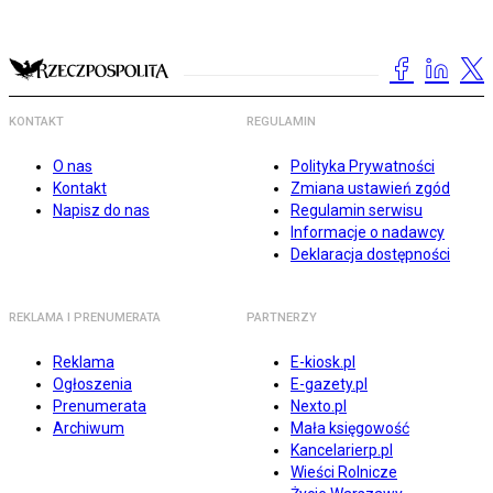
KONTAKT
REGULAMIN
O nas
Polityka Prywatności
Kontakt
Zmiana ustawień zgód
Napisz do nas
Regulamin serwisu
Informacje o nadawcy
Deklaracja dostępności
REKLAMA I PRENUMERATA
PARTNERZY
Reklama
E-kiosk.pl
Ogłoszenia
E-gazety.pl
Prenumerata
Nexto.pl
Archiwum
Mała księgowość
Kancelarierp.pl
Wieści Rolnicze