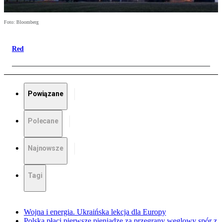
Foto: Bloomberg
Red
Powiązane
Polecane
Najnowsze
Tagi
Wojna i energia. Ukraińska lekcja dla Europy
Polska płaci pierwsze pieniądze za przegrany węglowy spór z