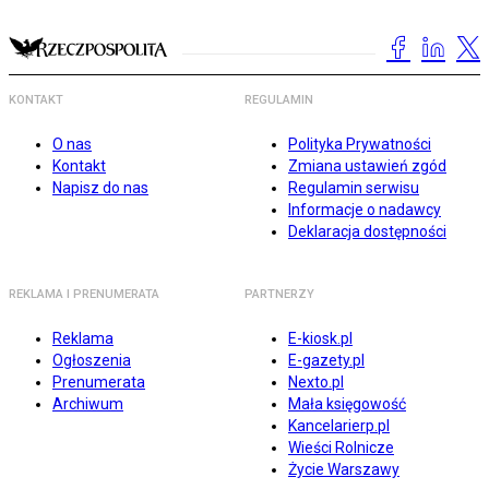
KONTAKT
REGULAMIN
O nas
Polityka Prywatności
Kontakt
Zmiana ustawień zgód
Napisz do nas
Regulamin serwisu
Informacje o nadawcy
Deklaracja dostępności
REKLAMA I PRENUMERATA
PARTNERZY
Reklama
E-kiosk.pl
Ogłoszenia
E-gazety.pl
Prenumerata
Nexto.pl
Archiwum
Mała księgowość
Kancelarierp.pl
Wieści Rolnicze
Życie Warszawy