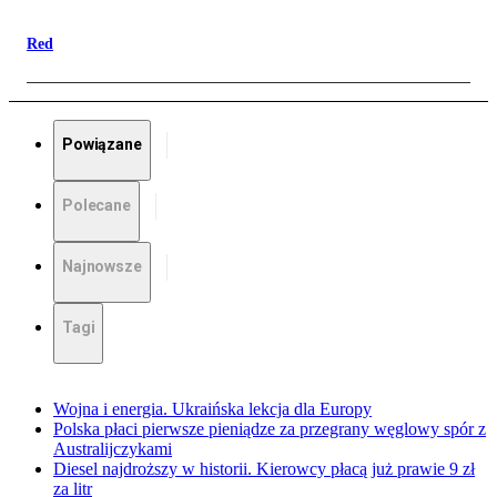
Red
Powiązane
Polecane
Najnowsze
Tagi
Wojna i energia. Ukraińska lekcja dla Europy
Polska płaci pierwsze pieniądze za przegrany węglowy spór z
Australijczykami
Diesel najdroższy w historii. Kierowcy płacą już prawie 9 zł
za litr