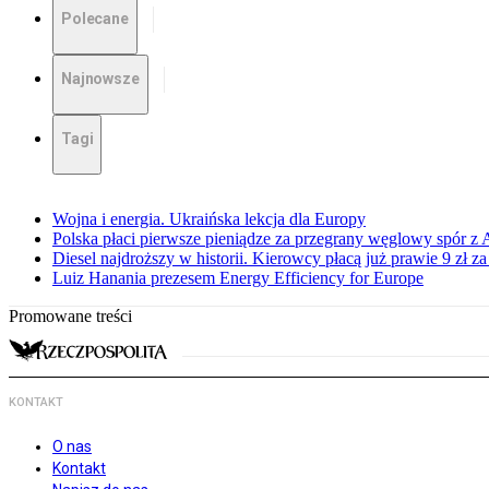
Polecane
Najnowsze
Tagi
Wojna i energia. Ukraińska lekcja dla Europy
Polska płaci pierwsze pieniądze za przegrany węglowy spór z 
Diesel najdroższy w historii. Kierowcy płacą już prawie 9 zł za 
Luiz Hanania prezesem Energy Efficiency for Europe
Promowane treści
KONTAKT
O nas
Kontakt