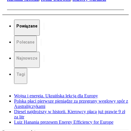
Powiązane
Polecane
Najnowsze
Tagi
Wojna i energia. Ukraińska lekcja dla Europy
Polska płaci pierwsze pieniądze za przegrany węglowy spór z
Australijczykami
Diesel najdroższy w historii. Kierowcy płacą już prawie 9 zł
za litr
Luiz Hanania prezesem Energy Efficiency for Europe