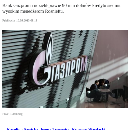
Bank Gazpromu udzielił prawie 90 mln dolarów kredytu siedmiu
wysokim menedżerom Rosnieftu.
Publikacja:
10.09.2013 08:16
Foto: Bloomberg
Karolina Sawicka
,
Iwona Trusewicz
,
Ksawery Wardacki