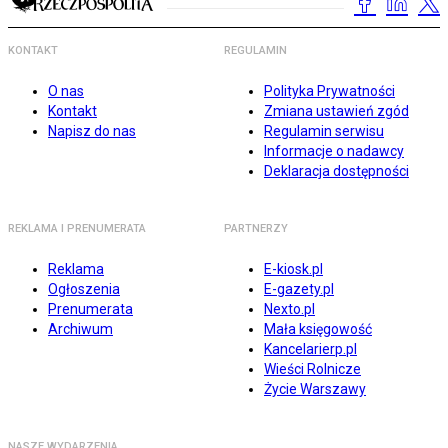
KONTAKT
REGULAMIN
O nas
Polityka Prywatności
Kontakt
Zmiana ustawień zgód
Napisz do nas
Regulamin serwisu
Informacje o nadawcy
Deklaracja dostępności
REKLAMA I PRENUMERATA
PARTNERZY
Reklama
E-kiosk.pl
Ogłoszenia
E-gazety.pl
Prenumerata
Nexto.pl
Archiwum
Mała księgowość
Kancelarierp.pl
Wieści Rolnicze
Życie Warszawy
NASZE WYDARZENIA