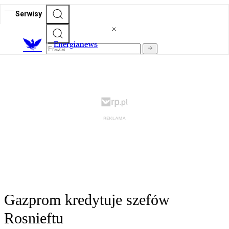
Serwisy
E
nergianews
Gazprom kredytuje szefów
Rosnieftu