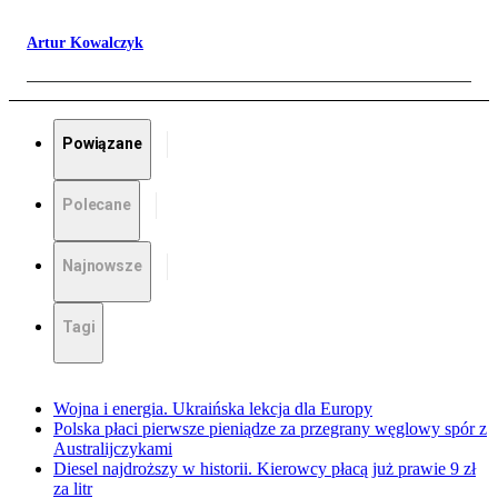
Artur Kowalczyk
Powiązane
Polecane
Najnowsze
Tagi
Wojna i energia. Ukraińska lekcja dla Europy
Polska płaci pierwsze pieniądze za przegrany węglowy spór z
Australijczykami
Diesel najdroższy w historii. Kierowcy płacą już prawie 9 zł
za litr