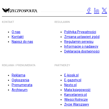
KONTAKT
REGULAMIN
O nas
Polityka Prywatności
Kontakt
Zmiana ustawień zgód
Napisz do nas
Regulamin serwisu
Informacje o nadawcy
Deklaracja dostępności
REKLAMA I PRENUMERATA
PARTNERZY
Reklama
E-kiosk.pl
Ogłoszenia
E-gazety.pl
Prenumerata
Nexto.pl
Archiwum
Mała księgowość
Kancelarierp.pl
Wieści Rolnicze
Życie Warszawy