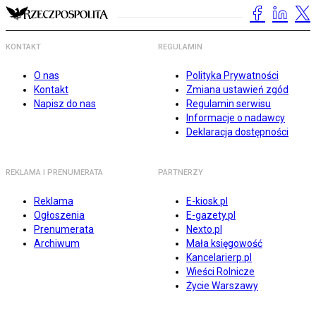
KONTAKT
REGULAMIN
O nas
Polityka Prywatności
Kontakt
Zmiana ustawień zgód
Napisz do nas
Regulamin serwisu
Informacje o nadawcy
Deklaracja dostępności
REKLAMA I PRENUMERATA
PARTNERZY
Reklama
E-kiosk.pl
Ogłoszenia
E-gazety.pl
Prenumerata
Nexto.pl
Archiwum
Mała księgowość
Kancelarierp.pl
Wieści Rolnicze
Życie Warszawy