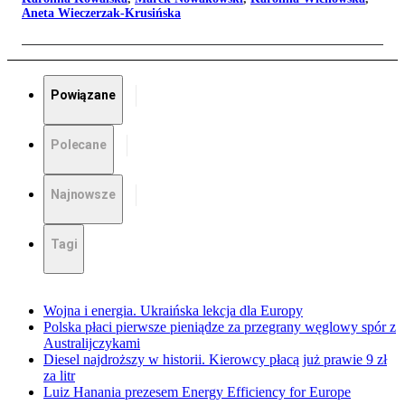
Aneta Wieczerzak-Krusińska
Powiązane
Polecane
Najnowsze
Tagi
Wojna i energia. Ukraińska lekcja dla Europy
Polska płaci pierwsze pieniądze za przegrany węglowy spór z
Australijczykami
Diesel najdroższy w historii. Kierowcy płacą już prawie 9 zł
za litr
Luiz Hanania prezesem Energy Efficiency for Europe