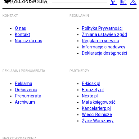
KONTAKT
REGULAMIN
O nas
Polityka Prywatności
Kontakt
Zmiana ustawień zgód
Napisz do nas
Regulamin serwisu
Informacje o nadawcy
Deklaracja dostępności
REKLAMA I PRENUMERATA
PARTNERZY
Reklama
E-kiosk.pl
Ogłoszenia
E-gazety.pl
Prenumerata
Nexto.pl
Archiwum
Mała księgowość
Kancelarierp.pl
Wieści Rolnicze
Życie Warszawy
NASZE WYDARZENIA