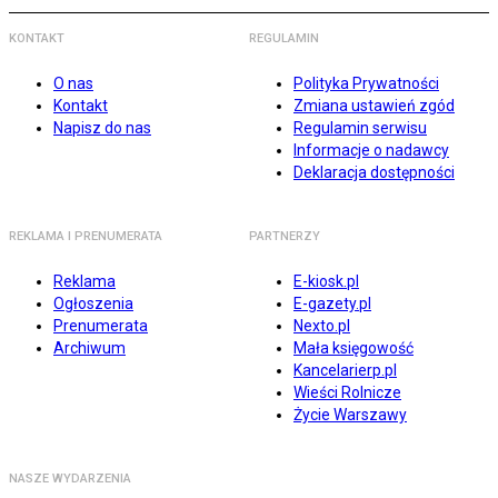
KONTAKT
REGULAMIN
O nas
Polityka Prywatności
Kontakt
Zmiana ustawień zgód
Napisz do nas
Regulamin serwisu
Informacje o nadawcy
Deklaracja dostępności
REKLAMA I PRENUMERATA
PARTNERZY
Reklama
E-kiosk.pl
Ogłoszenia
E-gazety.pl
Prenumerata
Nexto.pl
Archiwum
Mała księgowość
Kancelarierp.pl
Wieści Rolnicze
Życie Warszawy
NASZE WYDARZENIA