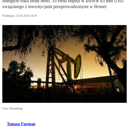
ubiegłym roku stratę netto. To efekt odpisu w kwocie 83 mln USD
związanego z inwestycjami przeprowadzonymi w Brunei
Publikacja:
21.03.2014 18:19
Foto: Bloomberg
Tomasz Furman