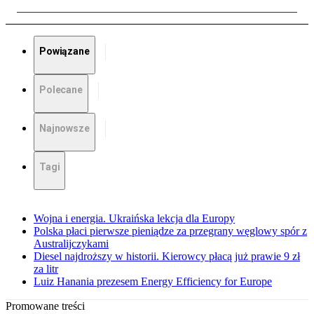
Powiązane
Polecane
Najnowsze
Tagi
Wojna i energia. Ukraińska lekcja dla Europy
Polska płaci pierwsze pieniądze za przegrany węglowy spór z
Australijczykami
Diesel najdroższy w historii. Kierowcy płacą już prawie 9 zł
za litr
Luiz Hanania prezesem Energy Efficiency for Europe
Promowane treści