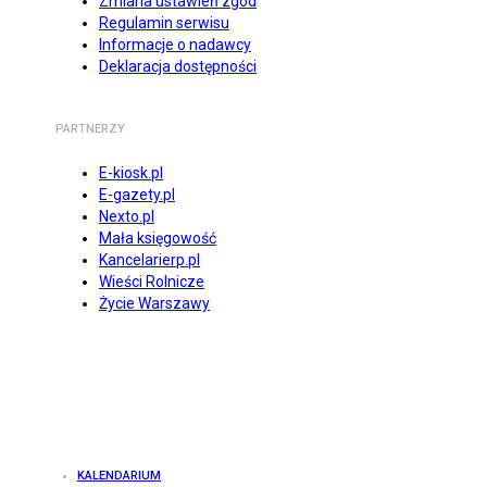
Zmiana ustawień zgód
Regulamin serwisu
Informacje o nadawcy
Deklaracja dostępności
PARTNERZY
E-kiosk.pl
E-gazety.pl
Nexto.pl
Mała księgowość
Kancelarierp.pl
Wieści Rolnicze
Życie Warszawy
KALENDARIUM