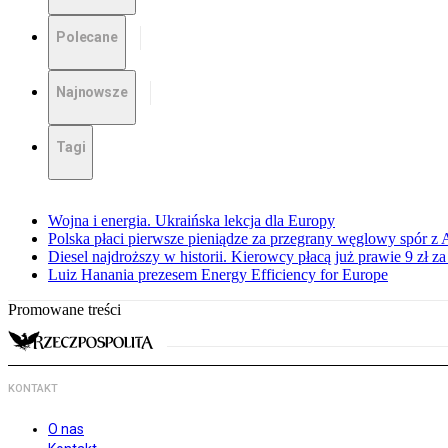
Polecane
Najnowsze
Tagi
Wojna i energia. Ukraińska lekcja dla Europy
Polska płaci pierwsze pieniądze za przegrany węglowy spór z 
Diesel najdroższy w historii. Kierowcy płacą już prawie 9 zł za 
Luiz Hanania prezesem Energy Efficiency for Europe
Promowane treści
KONTAKT
O nas