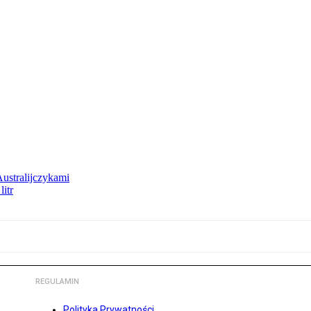
Australijczykami
litr
REGULAMIN
Polityka Prywatności