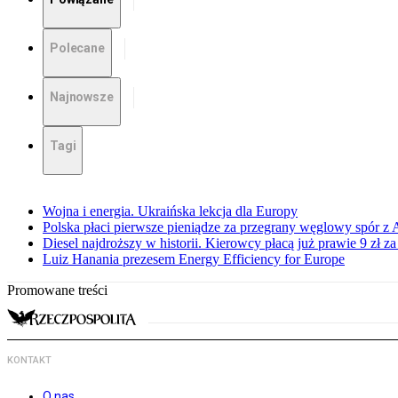
Polecane
Najnowsze
Tagi
Wojna i energia. Ukraińska lekcja dla Europy
Polska płaci pierwsze pieniądze za przegrany węglowy spór z 
Diesel najdroższy w historii. Kierowcy płacą już prawie 9 zł za 
Luiz Hanania prezesem Energy Efficiency for Europe
Promowane treści
KONTAKT
O nas