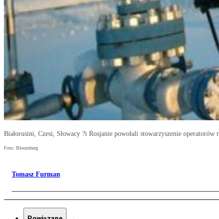
Białorusini, Czesi, Słowacy ?i Rosjanie powołali stowarzyszenie operatorów
Foto: Bloomberg
Tomasz Furman
Powiązane