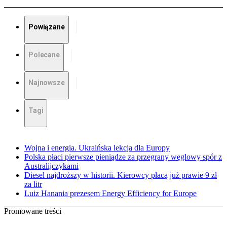
Powiązane
Polecane
Najnowsze
Tagi
Wojna i energia. Ukraińska lekcja dla Europy
Polska płaci pierwsze pieniądze za przegrany węglowy spór z
Australijczykami
Diesel najdroższy w historii. Kierowcy płacą już prawie 9 zł
za litr
Luiz Hanania prezesem Energy Efficiency for Europe
Promowane treści