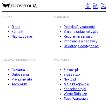
KONTAKT
REGULAMIN
O nas
Polityka Prywatności
Kontakt
Zmiana ustawień zgód
Napisz do nas
Regulamin serwisu
Informacje o nadawcy
Deklaracja dostępności
REKLAMA I PRENUMERATA
PARTNERZY
Reklama
E-kiosk.pl
Ogłoszenia
E-gazety.pl
Prenumerata
Nexto.pl
Archiwum
Mała księgowość
Kancelarierp.pl
Wieści Rolnicze
Życie Warszawy