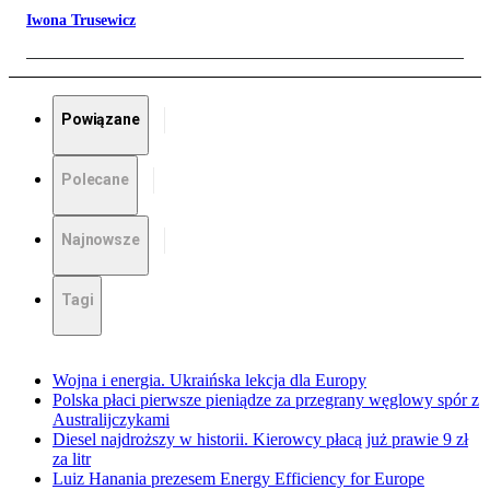
Iwona Trusewicz
Powiązane
Polecane
Najnowsze
Tagi
Wojna i energia. Ukraińska lekcja dla Europy
Polska płaci pierwsze pieniądze za przegrany węglowy spór z
Australijczykami
Diesel najdroższy w historii. Kierowcy płacą już prawie 9 zł
za litr
Luiz Hanania prezesem Energy Efficiency for Europe