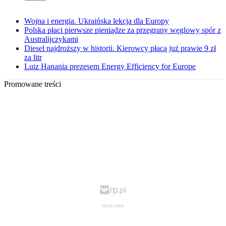
Wojna i energia. Ukraińska lekcja dla Europy
Polska płaci pierwsze pieniądze za przegrany węglowy spór z
Australijczykami
Diesel najdroższy w historii. Kierowcy płacą już prawie 9 zł
za litr
Luiz Hanania prezesem Energy Efficiency for Europe
Promowane treści