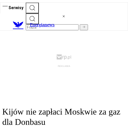
Serwisy
E
nergianews
Kijów nie zapłaci Moskwie za gaz
dla Donbasu