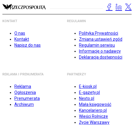
KONTAKT
REGULAMIN
O nas
Polityka Prywatności
Kontakt
Zmiana ustawień zgód
Napisz do nas
Regulamin serwisu
Informacje o nadawcy
Deklaracja dostępności
REKLAMA I PRENUMERATA
PARTNERZY
Reklama
E-kiosk.pl
Ogłoszenia
E-gazety.pl
Prenumerata
Nexto.pl
Archiwum
Mała księgowość
Kancelarierp.pl
Wieści Rolnicze
Życie Warszawy