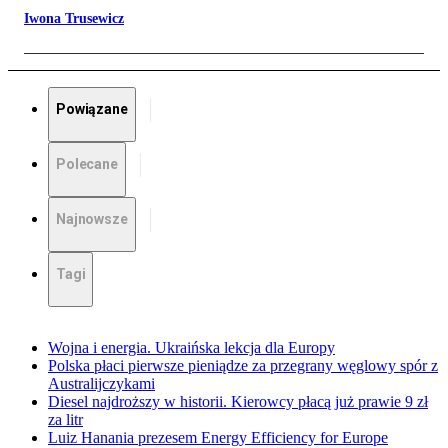
Iwona Trusewicz
Powiązane
Polecane
Najnowsze
Tagi
Wojna i energia. Ukraińska lekcja dla Europy
Polska płaci pierwsze pieniądze za przegrany węglowy spór z
Australijczykami
Diesel najdroższy w historii. Kierowcy płacą już prawie 9 zł
za litr
Luiz Hanania prezesem Energy Efficiency for Europe