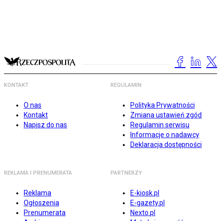
KONTAKT
REGULAMIN
O nas
Polityka Prywatności
Kontakt
Zmiana ustawień zgód
Napisz do nas
Regulamin serwisu
Informacje o nadawcy
Deklaracja dostępności
REKLAMA I PRENUMERATA
PARTNERZY
Reklama
E-kiosk.pl
Ogłoszenia
E-gazety.pl
Prenumerata
Nexto.pl