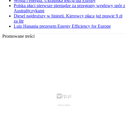
Wojna i energia. Ukraińska lekcja dla Europy
Polska płaci pierwsze pieniądze za przegrany węglowy spór z
Australijczykami
Diesel najdroższy w historii. Kierowcy płacą już prawie 9 zł
za litr
Luiz Hanania prezesem Energy Efficiency for Europe
Promowane treści