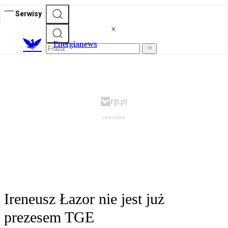
Serwisy
E
nergianews
Ireneusz Łazor nie jest już
prezesem TGE