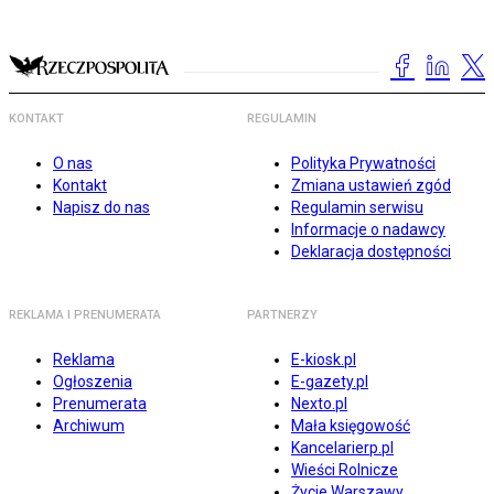
KONTAKT
REGULAMIN
O nas
Polityka Prywatności
Kontakt
Zmiana ustawień zgód
Napisz do nas
Regulamin serwisu
Informacje o nadawcy
Deklaracja dostępności
REKLAMA I PRENUMERATA
PARTNERZY
Reklama
E-kiosk.pl
Ogłoszenia
E-gazety.pl
Prenumerata
Nexto.pl
Archiwum
Mała księgowość
Kancelarierp.pl
Wieści Rolnicze
Życie Warszawy