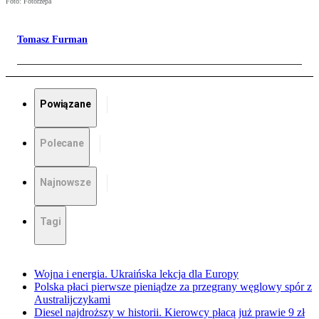
Foto: Fotorzepa
Tomasz Furman
Powiązane
Polecane
Najnowsze
Tagi
Wojna i energia. Ukraińska lekcja dla Europy
Polska płaci pierwsze pieniądze za przegrany węglowy spór z
Australijczykami
Diesel najdroższy w historii. Kierowcy płacą już prawie 9 zł